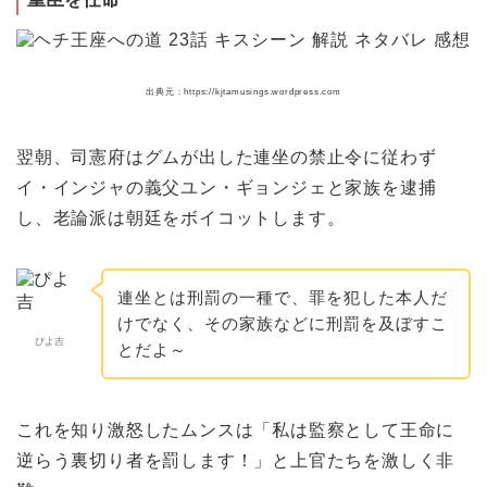
出典元：https://kjtamusings.wordpress.com
翌朝、司憲府はグムが出した連坐の禁止令に従わず
イ・インジャの義父ユン・ギョンジェと家族を逮捕
し、老論派は朝廷をボイコットします。
連坐とは刑罰の一種で、罪を犯した本人だ
けでなく、その家族などに刑罰を及ぼすこ
ぴよ吉
とだよ～
これを知り激怒したムンスは「私は監察として王命に
逆らう裏切り者を罰します！」と上官たちを激しく非