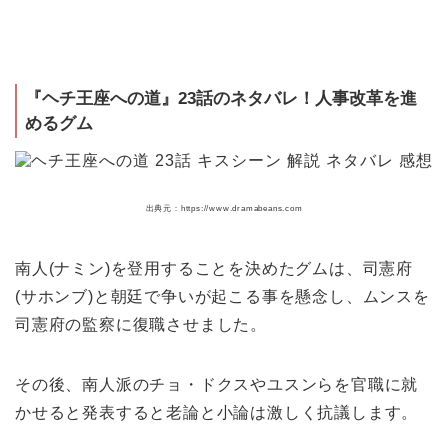
『ヘチ王座への道』23話のネタバレ！人事改革を進
めるグム
出典元：https://www.dramabeans.com
南人(ナミン)を登用することを決めたグムは、司憲府
(サホンブ)と朝廷で争いが起こる事を懸念し、ムンスを
司憲府の監察に復職させました。
その後、南人派のチョ・ドクスやユスンらを官職に就
かせると発表すると老論と小論は激しく抗議します。