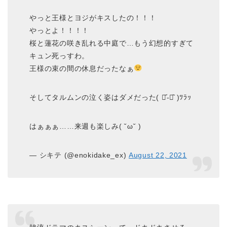
やっと王様とヨジがキスしたの！！！
やっとよ！！！！
桜と蓮花の咲き乱れる中庭で…もう幻想的すぎて
キュン死っすわ。
王様の束の間の休息だったなぁ
そしてタルムンの泣く姿はダメだった( ･᷄-･᷅ )ﾂﾗｯ
はぁぁぁ……来週も楽しみ( ˘ω˘ )
— シキテ (@enokidake_ex)
August 22, 2021