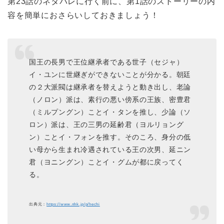
第23話のネタバレに行く前に、第1話のストーリーの内
容を簡単におさらいしておきましょう！
国王の長男で王位継承者である世子（セジャ）
イ・ユンに世継ぎができないことが分かる。朝廷
の２大派閥は継承者を替えようと動き出し、老論
（ノロン）派は、素行の悪い傍系の王族、密豊君
（ミルプングン）ことイ・タンを推し、少論（ソ
ロン）派は、王の三男の延齢君（ヨルリョング
ン）ことイ・フォンを推す。そのころ、身分の低
い母から生まれ冷遇されている王の次男、延ニン
君（ヨニングン）ことイ・グムが都に戻ってく
る。
出典元：
https://www.nhk.jp/p/hechi