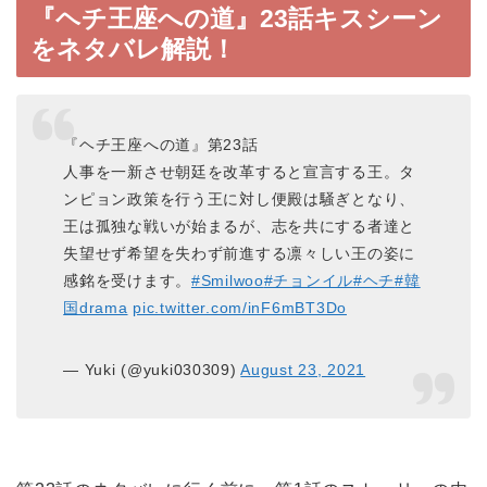
『ヘチ王座への道』23話キスシーン
をネタバレ解説！
『ヘチ王座への道』第23話
人事を一新させ朝廷を改革すると宣言する王。タ
ンピョン政策を行う王に対し便殿は騒ぎとなり、
王は孤独な戦いが始まるが、志を共にする者達と
失望せず希望を失わず前進する凛々しい王の姿に
感銘を受けます。
#Smilwoo
#チョンイル
#ヘチ
#韓
国drama
pic.twitter.com/inF6mBT3Do
— Yuki (@yuki030309)
August 23, 2021