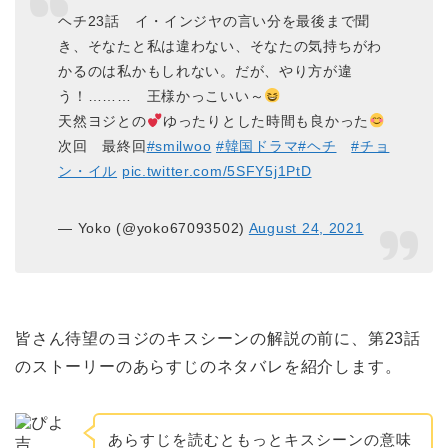
ヘチ23話 イ・インジヤの言い分を最後まで聞
き、そなたと私は違わない、そなたの気持ちがわ
かるのは私かもしれない。だが、やり方が違
う！……… 王様かっこいい～
天然ヨジとの
ゆったりとした時間も良かった
次回 最終回
#smilwoo
#韓国ドラマ
#ヘチ
#チョ
ン・イル
pic.twitter.com/5SFY5j1PtD
— Yoko (@yoko67093502)
August 24, 2021
皆さん待望のヨジのキスシーンの解説の前に、第23話
のストーリーのあらすじのネタバレを紹介します。
あらすじを読むともっとキスシーンの意味