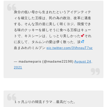
身分の低い母から生まれたというアイデンティテ
ィを確立した王様は、民の為の政治、改革に邁進
する。そんな茨の道に美しく咲くヨジ。我慢でき
る味のクッキーを嬉しそうに食べる王様はキュー
トで、キスシーンは、しっとり美しかった
それ
に反して、タルムンの愛は儚く散った、涙
血まみれのミルプン
pic.twitter.com/3VhnquT7sz
— madameparis (@madame22198)
August 24,
2021
１ヶ月ぶりの韓流ドラマ…最高だった。