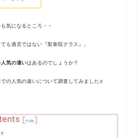
かも気になるところ・・
っても過言ではない『梨泰院クラス』。
の
人気の違い
はあるのでしょうか？
本での人気の違いについて調査してみました♬
tents
[
]
hide
？