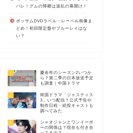
バレ！グムの帰郷は波乱の幕開け！
ポッサムDVDラベル・レーベル画像ま
とめ！初回限定盤やブルーレイはな
い？
慶余年のシーズン2いつか
1
ら？第二季の日本放送予定
も調査｜中国ドラマ
韓国ドラマ「ジャスティス
2
3」いつ配信？公式予告や
制作日程・続投キャストも
調べてみた
シャオジャンとワンイーボ
3
ーの関係は？現在も付き合
ってるの？