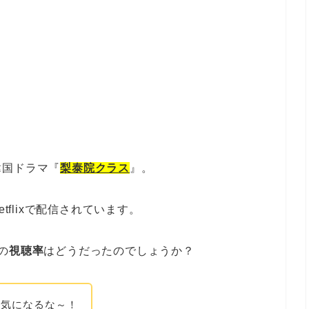
韓国ドラマ『
梨泰院クラス
』。
tflixで配信されています。
の
視聴率
はどうだったのでしょうか？
か気になるな～！