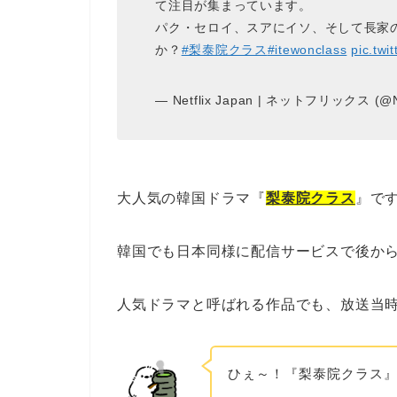
て注目が集まっています。
パク・セロイ、スアにイソ、そして長家
か？
#梨泰院クラス
#itewonclass
pic.twi
— Netflix Japan | ネットフリックス (@Ne
大人気の韓国ドラマ『
梨泰院クラス
』で
韓国でも日本同様に配信サービスで後か
人気ドラマと呼ばれる作品でも、放送当
ひぇ～！『梨泰院クラス