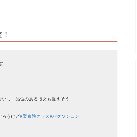
査！
)
ないし、品位のある彼女も捉えそう
だろうけど
#梨泰院クラス
#パクソジュン