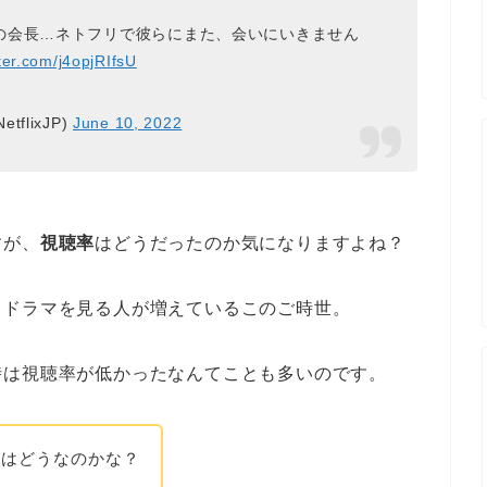
の会長…ネトフリで彼らにまた、会いにいきません
tter.com/j4opjRIfsU
tflixJP)
June 10, 2022
すが、
視聴率
はどうだったのか気になりますよね？
らドラマを見る人が増えているこのご時世。
時は視聴率が低かったなんてことも多いのです。
』はどうなのかな？