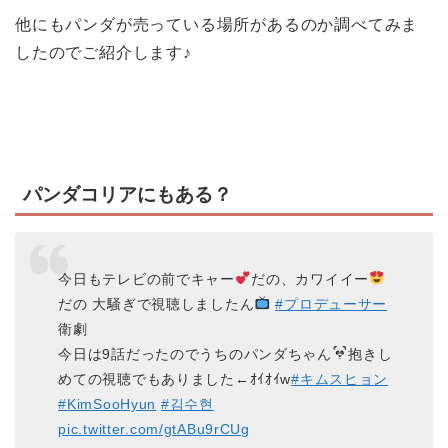
他にもパンダが売っている場所があるのか調べてみま
したのでご紹介します♪
パンダコリアにもある？
今日もテレビの前でキャー
だの、カワイイー
だの 大騒ぎで視聴しましたん
#プロデューサー
衛劇
今日は9話だったのでうちのパンダちゃん
抱きし
めての視聴でもありました←ｵｲｵｲw
#キムスヒョン
#KimSooHyun
#김수현
pic.twitter.com/gtABu9rCUg