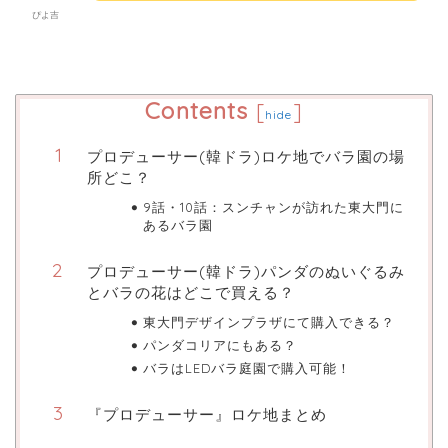
ぴよ吉
Contents
[
]
hide
プロデューサー(韓ドラ)ロケ地でバラ園の場
所どこ？
9話・10話：スンチャンが訪れた東大門に
あるバラ園
プロデューサー(韓ドラ)パンダのぬいぐるみ
とバラの花はどこで買える？
東大門デザインプラザにて購入できる？
パンダコリアにもある？
バラはLEDバラ庭園で購入可能！
『プロデューサー』ロケ地まとめ