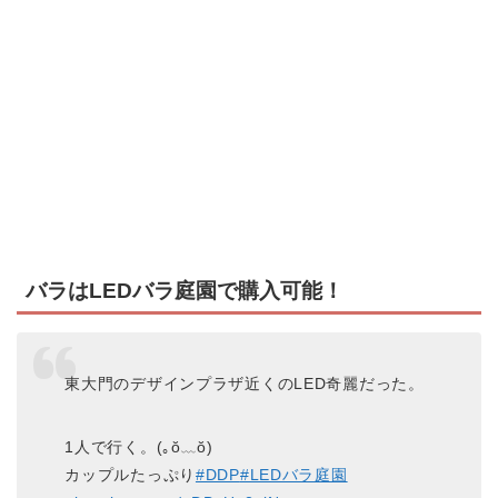
バラはLEDバラ庭園で購入可能！
東大門のデザインプラザ近くのLED奇麗だった。
1人で行く。(｡ŏ﹏ŏ)
カップルたっぷり
#DDP
#LEDバラ庭園