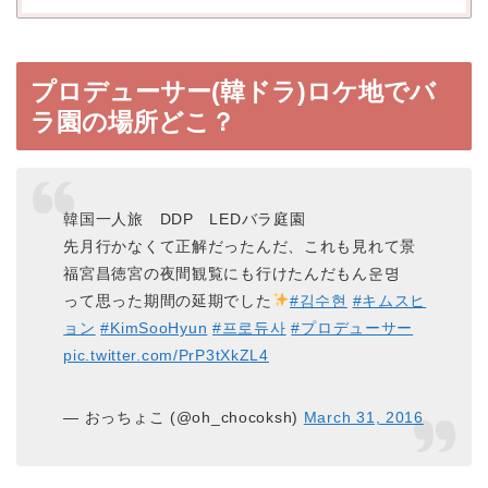
プロデューサー(韓ドラ)ロケ地でバ
ラ園の場所どこ？
韓国一人旅 DDP LEDバラ庭園
先月行かなくて正解だったんだ、これも見れて景
福宮昌徳宮の夜間観覧にも行けたんだもん운명
って思った期間の延期でした
#김수현
#キムスヒ
ョン
#KimSooHyun
#프로듀사
#プロデューサー
pic.twitter.com/PrP3tXkZL4
— おっちょこ (@oh_chocoksh)
March 31, 2016