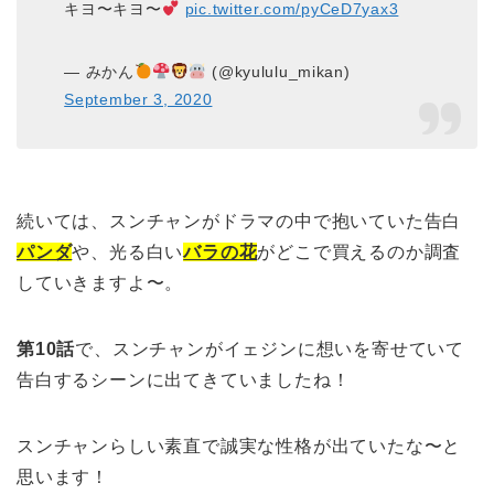
キヨ〜キヨ〜
pic.twitter.com/pyCeD7yax3
— みかん
(@kyululu_mikan)
September 3, 2020
続いては、スンチャンがドラマの中で抱いていた告白
パンダ
や、光る白い
バラの花
がどこで買えるのか調査
していきますよ〜。
第10話
で、スンチャンがイェジンに想いを寄せていて
告白するシーンに出てきていましたね！
スンチャンらしい素直で誠実な性格が出ていたな〜と
思います！