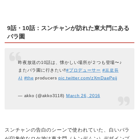
9話・10話：スンチャンが訪れた東大門にある
バラ園
昨夜放送の10話は、懐かしい場所が２つも登場〜♪
またバラ園に行きたい‼︎
#プロデューサー
#프로듀
사
#the
producers
pic.twitter.com/zXmDaePeij
— akko (@akko3118)
March 26, 2016
スンチャンの告白のシーンで使われていた、白いバラ
が印象的なロケ地は東大門（トンデムン）デザインプ