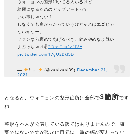
ウォニョンの整形叩いてる人いるけど
綺麗になるためのアップデートって
いい事じゃない？
しなくても良かったっていうけどそれはエゴじゃ
ないかなー。
ファンなら褒めてあげるべき。僻みやめなよ醜い
よぶっちゃけ✌️
#ウォニョン
#IVE
pic.twitter.com/IVgU2BkI3B
—
ｶﾆｶﾆ
(@kanikani39)
December 21,
2021
3箇所
となると、ウォニョンの整形箇所は
全部で
です
ね。
整形を本人が公表している訳ではありませんので、確
実ではないですが確かに目元は二重の幅が変わってい