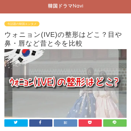
韓国ドラマNavi
今話題の韓国エンタメ
ウォニョン(IVE)の整形はどこ？目や
鼻・唇など昔と今を比較