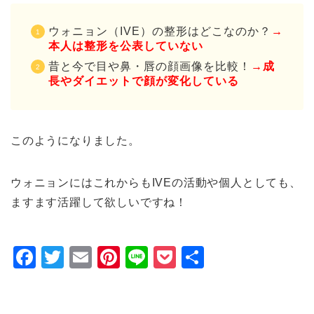
ウォニョン（IVE）の整形はどこなのか？
→
本人は整形を公表していない
昔と今で目や鼻・唇の顔画像を比較！
→成
長やダイエットで顔が変化している
このようになりました。
ウォニョンにはこれからもIVEの活動や個人としても、
ますます活躍して欲しいですね！
F
T
E
Pi
Li
P
共
a
wi
m
nt
n
o
有
c
tt
ai
er
e
c