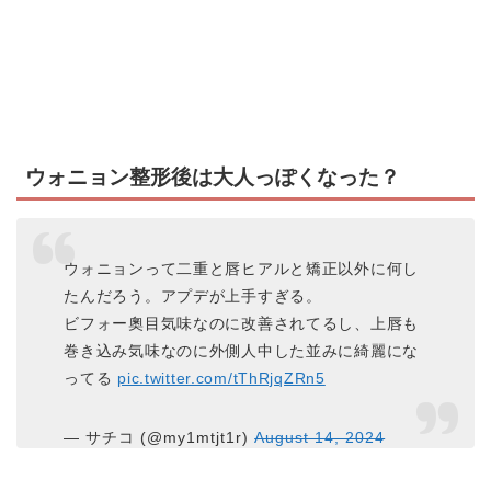
ウォニョン整形後は大人っぽくなった？
ウォニョンって二重と唇ヒアルと矯正以外に何し
たんだろう。アプデが上手すぎる。
ビフォー奧目気味なのに改善されてるし、上唇も
巻き込み気味なのに外側人中した並みに綺麗にな
ってる
pic.twitter.com/tThRjqZRn5
— サチコ (@my1mtjt1r)
August 14, 2024