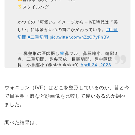
スタイルバグ
かつての『可愛い』イメージから→IVE時代は『美
しい』に印象がいつの間にか変わっている。
#目頭
切開
#二重切開
pic.twitter.com/nZzO7yFhBV
— 鼻整形の医師探し
鼻フル、鼻翼縮小、輪郭3
点、二重切開、鼻尖形成、目頭切開、鼻中隔延
長、小鼻縮小 (@bichukaku0)
April 24, 2023
ウォニョン（IVE）はどこを整形しているのか、昔と今
で目や鼻・唇など顔画像を比較して違いあるのか調べ
ました。
調べた結果は、