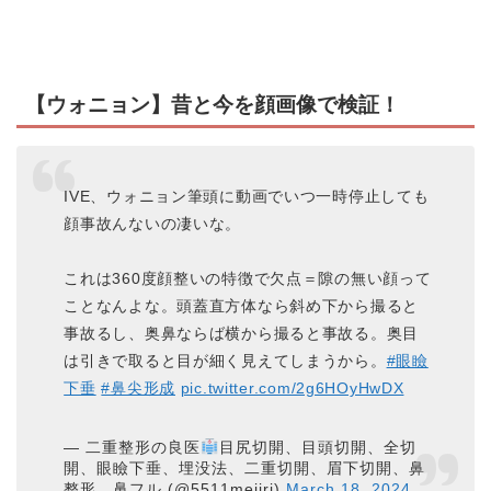
【ウォニョン】昔と今を顔画像で検証！
IVE、ウォニョン筆頭に動画でいつ一時停止しても
顔事故んないの凄いな。
これは360度顔整いの特徴で欠点＝隙の無い顔って
ことなんよな。頭蓋直方体なら斜め下から撮ると
事故るし、奥鼻ならば横から撮ると事故る。奥目
は引きで取ると目が細く見えてしまうから。
#眼瞼
下垂
#鼻尖形成
pic.twitter.com/2g6HOyHwDX
— 二重整形の良医
目尻切開、目頭切開、全切
開、眼瞼下垂、埋没法、二重切開、眉下切開、鼻
整形、鼻フル (@5511mejiri)
March 18, 2024