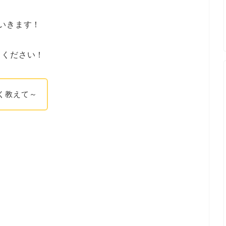
いきます！
目ください！
く教えて～