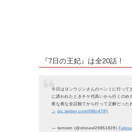
『7日の王妃』は全20話！
今日はヨンウジンさんのペンミに行って
に誘われたときチケ代高いから行くのめ
夜な夜な全話観てから行って正解だったわ
ン
pic.twitter.com/fl86r47lPj
— temtem (@shineel29851828)
Februa