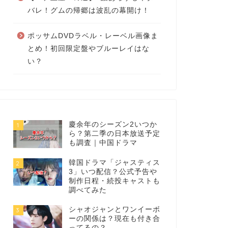
バレ！グムの帰郷は波乱の幕開け！
ポッサムDVDラベル・レーベル画像ま
とめ！初回限定盤やブルーレイはな
い？
慶余年のシーズン2いつか
1
ら？第二季の日本放送予定
も調査｜中国ドラマ
韓国ドラマ「ジャスティス
2
3」いつ配信？公式予告や
制作日程・続投キャストも
調べてみた
シャオジャンとワンイーボ
3
ーの関係は？現在も付き合
ってるの？